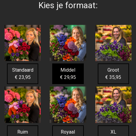
Kies je formaat:
Standaard
Middel
Groot
€ 23,95
€ 29,95
€ 35,95
Ruim
Royaal
XL